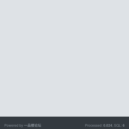
Powered by
Processed:
, SQL:
一品楼论坛
0.024
6