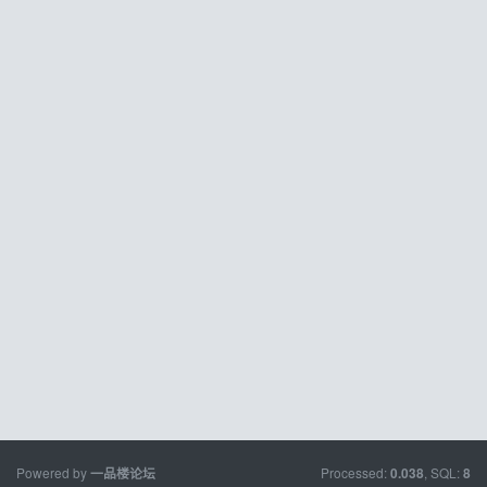
Powered by
Processed:
, SQL:
一品楼论坛
0.038
8