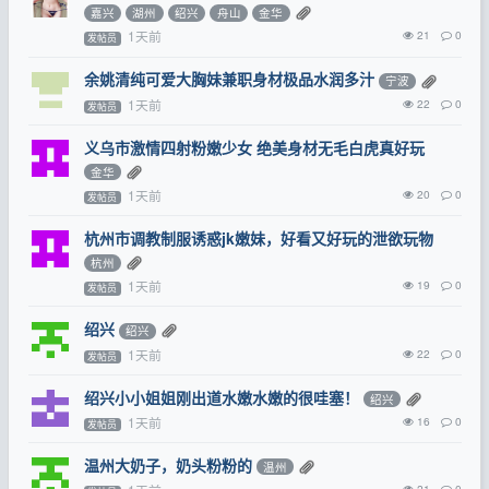
嘉兴
湖州
绍兴
舟山
金华
1天前
21
0
发帖员
余姚清纯可爱大胸妹兼职身材极品水润多汁
宁波
1天前
22
0
发帖员
义乌市激情四射粉嫩少女 绝美身材无毛白虎真好玩
金华
1天前
20
0
发帖员
杭州市调教制服诱惑jk嫩妹，好看又好玩的泄欲玩物
杭州
1天前
19
0
发帖员
绍兴
绍兴
1天前
22
0
发帖员
绍兴小小姐姐刚出道水嫩水嫩的很哇塞！
绍兴
1天前
16
0
发帖员
温州大奶子，奶头粉粉的
温州
21
0