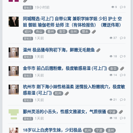
19小时前
9
0
发帖员
同城精选:可上门 自带公寓 兼职学妹学姐 少妇 护士 空
姐 御姐 瑜伽老师 幼师 注（有体检报告）（赠送伟哥）
绍兴
舟山
衢州
金华
台州
丽水
1天前
37
0
发帖员
温州 极品骚母狗初下海，鲜嫩无毛鲍鱼
1天前
18
0
发帖员
金华市 前凸后翘粉嫩，极度敏感易湿 (可上门)
金华
1天前
14
0
发帖员
杭州市 刚下海小妹性格温柔 迷情投入粉嫩桃穴，极度敏
感易湿 (可上门)
杭州
1天前
21
0
发帖员
鄞州灵活的小舌头，性感文雅淑女，气质很骚
宁波
1天前
18
0
发帖员
18岁以上白虎学生妹，少妇极品
杭州
宁波
温州