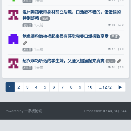
1天前
发帖员
温州舞蹈老师身材前凸后翘，口活挺不错的，蛋蛋舔的
特别舒畅
温州
1天前
15
0
发帖员
鲍鱼很粉嫩抽插起来很有感觉完美口爆极致享受
宁波
1天前
17
0
发帖员
绍兴乖巧听话的学生妹，又骚又媚操起来真爽
绍兴
1天前
16
0
发帖员
1
2
3
4
5
6
7
8
9
10
...1272
▶
Powered by
Processed:
, SQL:
一品楼论坛
0.143
44