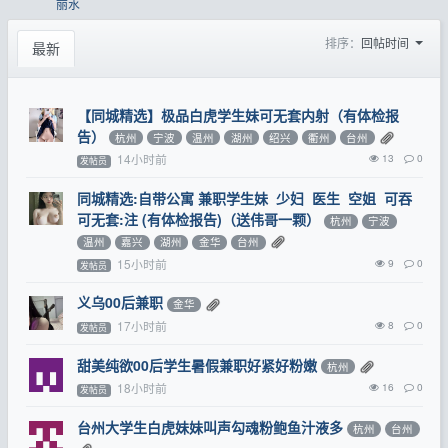
丽水
排序：
回帖时间
最新
【同城精选】极品白虎学生妹可无套内射（有体检报
告）
杭州
宁波
温州
湖州
绍兴
衢州
台州
14小时前
13
0
发帖员
同城精选:自带公寓 兼职学生妹 少妇 医生 空姐 可吞
可无套:注 (有体检报告)（送伟哥一颗）
杭州
宁波
温州
嘉兴
湖州
金华
台州
15小时前
9
0
发帖员
义乌00后兼职
金华
17小时前
8
0
发帖员
甜美纯欲00后学生暑假兼职好紧好粉嫩
杭州
18小时前
16
0
发帖员
台州大学生白虎妹妹叫声勾魂粉鲍鱼汁液多
杭州
台州