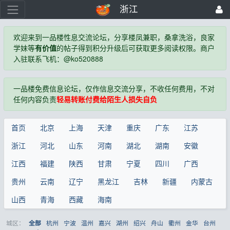
浙江
欢迎来到一品楼性息交流论坛，分享楼凤兼职，桑拿洗浴，良家
学妹等
有价值
的帖子得到积分升级后可获取更多阅读权限。商户
入驻联系飞机：@ko520888
一品楼免费信息论坛，仅作信息交流分享，不收任何费用，不对
任何内容负责
轻易转账付费给陌生人损失自负
首页
北京
上海
天津
重庆
广东
江苏
浙江
河北
山东
河南
湖北
湖南
安徽
江西
福建
陕西
甘肃
宁夏
四川
广西
贵州
云南
辽宁
黑龙江
吉林
新疆
内蒙古
山西
青海
西藏
海南
城区：
杭州
宁波
温州
嘉兴
湖州
绍兴
舟山
衢州
金华
台州
全部