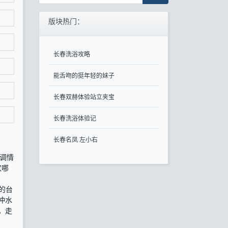
版块热门：
长春洗浴攻略
能舌吻的挺年轻的妹子
长春双赫体验站立夹宝
长春洗浴体验记
长春名凤 左小右
调情
欢哪
的台
冲水
。走