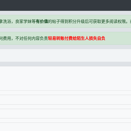
拿洗浴，良家学妹等
有价值
的帖子得到积分升级后可获取更多阅读权限。商户
何费用，不对任何内容负责
轻易转账付费给陌生人损失自负