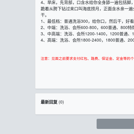
4、旱床，先背部，口含水给你全身舔一遍包括脚
跪着从胯下钻过来口叫海底捞月，正面含水亲一遍
干。
1、最低档：普通洗浴300，给你口，然后干，好
2、中端：洗浴、会所600-800，600普通、800特
3、中高端：洗浴、会所1200-1400，1200普通、
4、高端：洗浴、会所1800-2400，1800普通、20
注意：见面之前要求支付红包、路费、保证金、定金等的个
最新回复
(
0
)