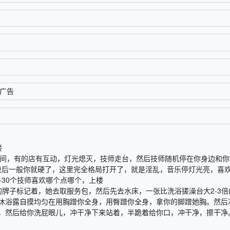
广告
楼
选时间，有的店有互动，灯光熄灭，技师走台，然后技师随机停在你身边和你
结束后一般你就硬了，这里完全格局打开了，就是淫乱，音乐停灯光亮，喜
-30个技师喜欢哪个点哪个，上楼
牌子标记着，她去取服务包，然后先去水床，一张比洗浴搓澡台大2-3倍
沐浴露自摸均匀在用胸蹭你全身，用臀蹭你全身，拿你的脚蹭她胸。然后
，然后给你洗屁眼儿，冲干净下来站着，半跪着给你口，冲干净，擦干净