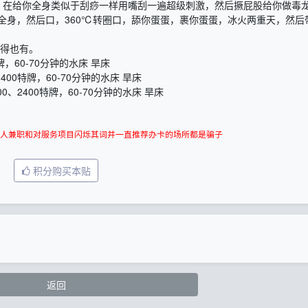
，在给你全身类似于刮痧一样用嘴刮一遍超级刺激，然后撅屁股给你做毒
全身，然后口，360℃转圈口，舔你蛋蛋，裹你蛋蛋，冰火两重天，然后
看得也有。
牌，60-70分钟的水床 旱床
1400特牌，60-70分钟的水床 旱床
00、2400特牌，60-70分钟的水床 旱床
人兼职和对服务项目闪烁其词并一直推荐办卡的场所都是骗子
积分购买本贴
返回