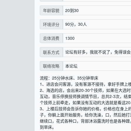
20到30
年龄容貌
90分，30人
环境评分
1300
总体消费
论坛有好多，我就不说了，免得误会
联系方式
本论坛
联络攻略
流程：25分钟水床、35分钟旱床
1、进店会问客源，没有客源不接待，拿好手牌上
2、海选的店，会出来20-30个技师，如果在大
互动，音乐停换技师换调情节目，总共2-3次，
个技师上前牵走，如果没有互动的大选就是看这20
3、上楼后技师会告诉你她的价格，价格也在身上的
子，你躺上面开始服务，给你洗澡，口，然后她打
继续口，花式各种口，背部沐浴露洗时也是各种蹭
到旱床。