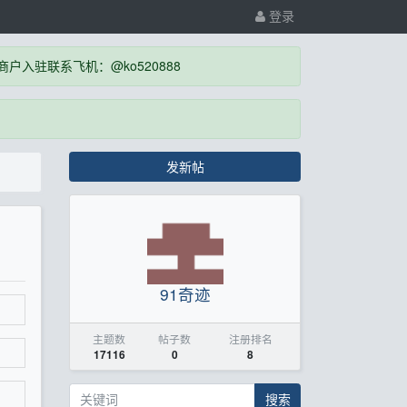
登录
入驻联系飞机：@ko520888
发新帖
91奇迹
主题数
帖子数
注册排名
17116
0
8
搜索