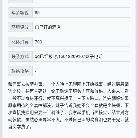
65
年龄容貌
自己订的酒店
环境评分
700
总体消费
qq已经被封,15019209107妹子电话
联系方式
-
联络攻略
和同事去拉萨办事，一个人晚上无聊网上开始找事，经过层层筛
选比较，并再三确认，终于敲定了服务内容和价格。人来人一看
一般不过身材还行，就不高兴换了。三下五除二，洗完躺好结果
原本期待的全套啥都没，妹子告诉我她不会全套就是个快餐，下
次直接找费用只要一半就够了，我拿起手机当面核实，结果对方
就装傻，虽然心里异常不爽，不过自己叫的鸡含泪也要干完，就
当交学费了。