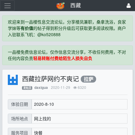
西藏
欢迎来到一品楼性息交流论坛，分享楼凤兼职，桑拿洗浴，良家
学妹等
有价值
的帖子得到积分升级后可获取更多阅读权限。商户
入驻联系飞机：@ko520888
一品楼免费信息论坛，仅作信息交流分享，不收任何费用，不对
任何内容负责
轻易转账付费给陌生人损失自负
西藏拉萨网约不爽记
拉萨
2020-11-29
6320
daxigua
发帖员
2020-8-10
体验日期
网上找的
场所地点
快餐
服务项目