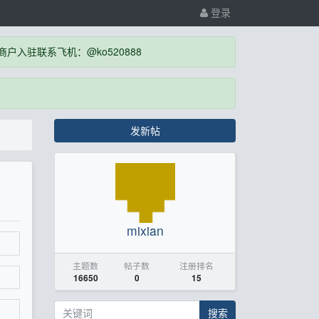
登录
入驻联系飞机：@ko520888
发新帖
mixian
主题数
帖子数
注册排名
16650
0
15
搜索