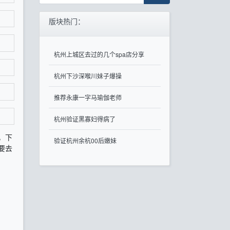
版块热门：
杭州上城区去过的几个spa店分享
杭州下沙深喉川妹子爆操
推荐永康一字马瑜伽老师
杭州验证黑寡妇得病了
，下
验证杭州余杭00后嫩妹
要去