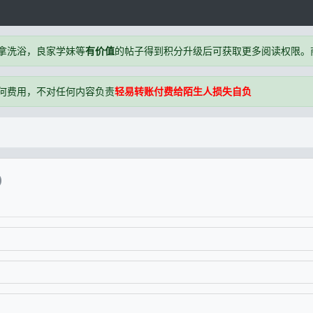
拿洗浴，良家学妹等
有价值
的帖子得到积分升级后可获取更多阅读权限。商户
何费用，不对任何内容负责
轻易转账付费给陌生人损失自负