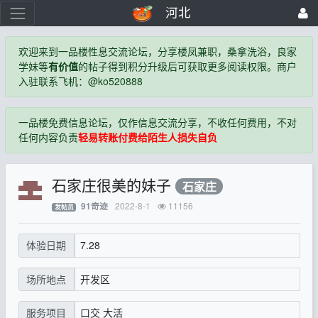
河北
欢迎来到一品楼性息交流论坛，分享楼凤兼职，桑拿洗浴，良家
学妹等
有价值
的帖子得到积分升级后可获取更多阅读权限。商户
入驻联系飞机：@ko520888
一品楼免费信息论坛，仅作信息交流分享，不收任何费用，不对
任何内容负责
轻易转账付费给陌生人损失自负
石家庄很美的妹子
石家庄
2022-8-1
11156
91奇迹
发帖员
7.28
体验日期
开发区
场所地点
口交 大活
服务项目