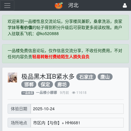
河北
欢迎来到一品楼性息交流论坛，分享楼凤兼职，桑拿洗浴，良家
学妹等
有价值
的帖子得到积分升级后可获取更多阅读权限。商户
入驻联系飞机：@ko520888
一品楼免费信息论坛，仅作信息交流分享，不收任何费用，不对
任何内容负责
轻易转账付费给陌生人损失自负
极品黑木耳B紧水多
石家庄
唐山
邯郸
保定
廊坊
9月前
11618
一品楼小娜娜
一品会员
2025-10-24
体验日期
市区内【与你】+ HH6681
场所地点