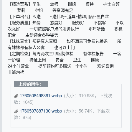
【精选菜系】学生 幼师 御姐 模特 护士白领
萝莉 空姐 等资源充足
【下单出台】即送 ~送伟哥~道具~情趣用品~黑白丝
【服务质量】热情 态度好 服务好 不挑客 不以
次充好 一切按照客户点的服务执行 乖巧听话 积极
配合 主动迎合各种姿势
【妹妹真实】都是真人真照 如不满意可免费包换退 所
有妹妹都有私人公寓 也可以上门
【定期检查】每周两次三甲医院体检 有体检报告 一客
一护理 持证上岗 安全 卫生 健康
24小时营业 提前预约可多赠送一个小时 欢迎咨询
非诚勿扰
上传的附件：
1760508498361.webp
(大小：310.98K，下载次
数：1045)
1760507887130.webp
(大小：56.74K，下载次
数：975)