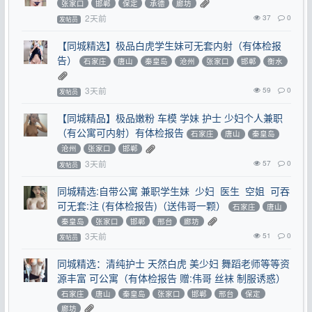
张家口
邯郸
保定
承德
廊坊
2天前
37
0
发帖员
【同城精选】极品白虎学生妹可无套内射（有体检报
告）
石家庄
唐山
秦皇岛
沧州
张家口
邯郸
衡水
3天前
59
0
发帖员
【同城精品】极品嫩粉 车模 学妹 护士 少妇个人兼职
（有公寓可内射）有体检报告
石家庄
唐山
秦皇岛
沧州
张家口
邯郸
3天前
57
0
发帖员
同城精选:自带公寓 兼职学生妹 少妇 医生 空姐 可吞
可无套:注 (有体检报告)（送伟哥一颗）
石家庄
唐山
秦皇岛
张家口
邯郸
邢台
廊坊
3天前
51
0
发帖员
同城精选：清纯护士 天然白虎 美少妇 舞蹈老师等等资
源丰富 可公寓（有体检报告 赠:伟哥 丝袜 制服诱惑）
石家庄
唐山
秦皇岛
张家口
邯郸
邢台
保定
廊坊