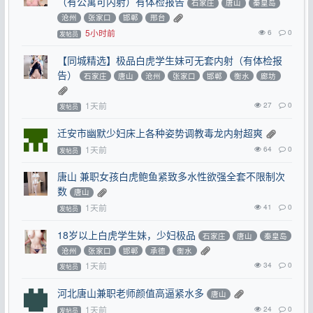
（有公寓可内射）有体检报告
石家庄
唐山
秦皇岛
沧州
张家口
邯郸
邢台
5小时前
6
0
发帖员
【同城精选】极品白虎学生妹可无套内射（有体检报
告）
石家庄
唐山
沧州
张家口
邯郸
衡水
廊坊
1天前
27
0
发帖员
迁安市幽默少妇床上各种姿势调教毒龙内射超爽
1天前
64
0
发帖员
唐山 兼职女孩白虎鲍鱼紧致多水性欲强全套不限制次
数
唐山
1天前
41
0
发帖员
18岁以上白虎学生妹，少妇极品
石家庄
唐山
秦皇岛
沧州
张家口
邯郸
承德
衡水
1天前
34
0
发帖员
河北唐山兼职老师颜值高逼紧水多
唐山
1天前
24
0
发帖员