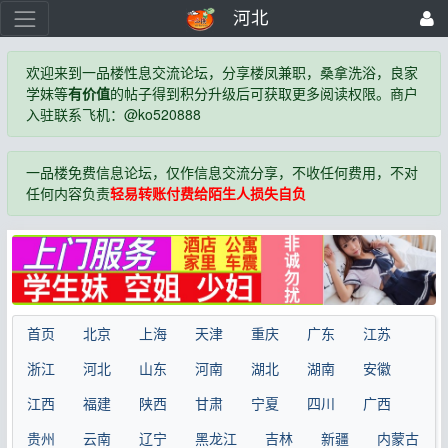
河北
欢迎来到一品楼性息交流论坛，分享楼凤兼职，桑拿洗浴，良家
学妹等
有价值
的帖子得到积分升级后可获取更多阅读权限。商户
入驻联系飞机：@ko520888
一品楼免费信息论坛，仅作信息交流分享，不收任何费用，不对
任何内容负责
轻易转账付费给陌生人损失自负
首页
北京
上海
天津
重庆
广东
江苏
浙江
河北
山东
河南
湖北
湖南
安徽
江西
福建
陕西
甘肃
宁夏
四川
广西
贵州
云南
辽宁
黑龙江
吉林
新疆
内蒙古