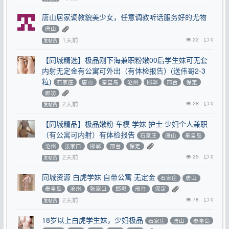
唐山居家调教貌美少女，任意调教听话服务好的尤物
唐山
1天前
22
0
发帖员
【同城精选】极品刚下海兼职粉嫩00后学生妹可无套
内射无定金有公寓可外出（有体检报告）(送伟哥2-3
粒)
石家庄
唐山
秦皇岛
沧州
邯郸
邢台
保定
廊坊
2天前
28
0
发帖员
【同城精品】极品嫩粉 车模 学妹 护士 少妇个人兼职
（有公寓可内射）有体检报告
石家庄
唐山
秦皇岛
沧州
张家口
邯郸
邢台
保定
2天前
25
0
发帖员
同城资源 白虎学妹 自带公寓 无定金
石家庄
唐山
秦皇岛
沧州
张家口
邯郸
邢台
保定
2天前
78
0
发帖员
18岁以上白虎学生妹，少妇极品
石家庄
唐山
秦皇岛