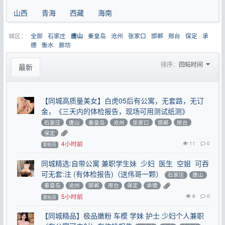
山西
青海
西藏
海南
城区：
全部
石家庄
秦皇岛
沧州
张家口
邯郸
邢台
保定
承
唐山
德
衡水
廊坊
排序：
回帖时间
最新
【同城高质量美女】白虎05后有公寓，无套路，无订
金，《三天内的体检报告，现场可用测试纸测》
石家庄
唐山
秦皇岛
沧州
张家口
邯郸
邢台
保定
4小时前
11
0
发帖员
同城精选:自带公寓 兼职学生妹 少妇 医生 空姐 可吞
可无套:注 (有体检报告)（送伟哥一颗）
石家庄
唐山
秦皇岛
沧州
邯郸
邢台
保定
承德
5小时前
8
0
发帖员
【同城精品】极品嫩粉 车模 学妹 护士 少妇个人兼职