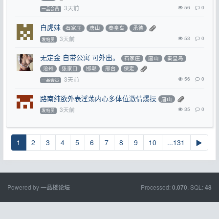
3天前
56
0
一品会员
白虎妹
石家庄
唐山
秦皇岛
承德
3天前
53
0
发帖员
无定金 自带公寓 可外出。
石家庄
唐山
秦皇岛
沧州
张家口
邯郸
邢台
保定
3天前
56
0
一品会员
路南纯欲外表淫荡内心多体位激情爆操
唐山
3天前
35
0
发帖员
1
2
3
4
5
6
7
8
9
10
...131
▶
Powered by
Processed:
, SQL:
一品楼论坛
0.070
48