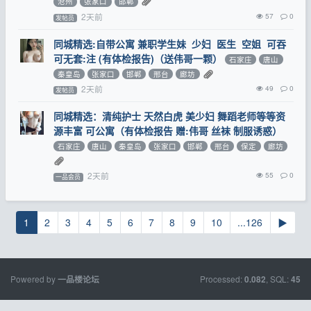
沧州
张家口
邯郸
2天前
57
0
发帖员
同城精选:自带公寓 兼职学生妹 少妇 医生 空姐 可吞
可无套:注 (有体检报告)（送伟哥一颗）
石家庄
唐山
秦皇岛
张家口
邯郸
邢台
廊坊
2天前
49
0
发帖员
同城精选：清纯护士 天然白虎 美少妇 舞蹈老师等等资
源丰富 可公寓（有体检报告 赠:伟哥 丝袜 制服诱惑）
石家庄
唐山
秦皇岛
张家口
邯郸
邢台
保定
廊坊
2天前
55
0
一品会员
1
2
3
4
5
6
7
8
9
10
...126
▶
Powered by
Processed:
, SQL:
一品楼论坛
0.082
45