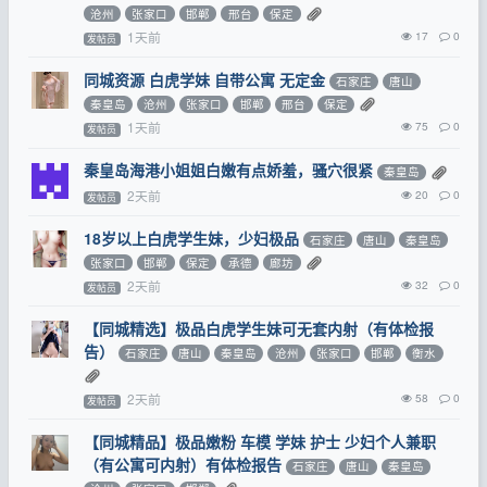
沧州
张家口
邯郸
邢台
保定
1天前
17
0
发帖员
同城资源 白虎学妹 自带公寓 无定金
石家庄
唐山
秦皇岛
沧州
张家口
邯郸
邢台
保定
1天前
75
0
发帖员
秦皇岛海港小姐姐白嫩有点娇羞，骚穴很紧
秦皇岛
2天前
20
0
发帖员
18岁以上白虎学生妹，少妇极品
石家庄
唐山
秦皇岛
张家口
邯郸
保定
承德
廊坊
2天前
32
0
发帖员
【同城精选】极品白虎学生妹可无套内射（有体检报
告）
石家庄
唐山
秦皇岛
沧州
张家口
邯郸
衡水
2天前
58
0
发帖员
【同城精品】极品嫩粉 车模 学妹 护士 少妇个人兼职
（有公寓可内射）有体检报告
石家庄
唐山
秦皇岛