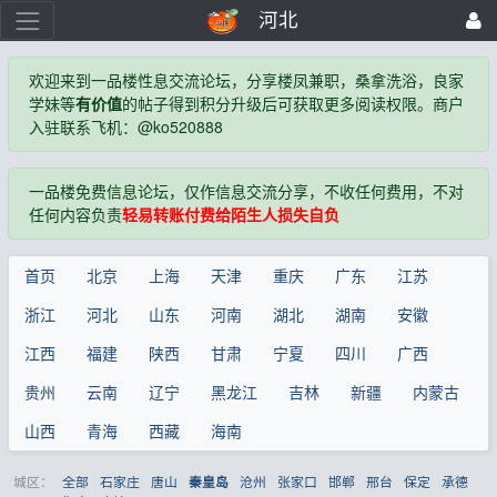
河北
欢迎来到一品楼性息交流论坛，分享楼凤兼职，桑拿洗浴，良家
学妹等
有价值
的帖子得到积分升级后可获取更多阅读权限。商户
入驻联系飞机：@ko520888
一品楼免费信息论坛，仅作信息交流分享，不收任何费用，不对
任何内容负责
轻易转账付费给陌生人损失自负
首页
北京
上海
天津
重庆
广东
江苏
浙江
河北
山东
河南
湖北
湖南
安徽
江西
福建
陕西
甘肃
宁夏
四川
广西
贵州
云南
辽宁
黑龙江
吉林
新疆
内蒙古
山西
青海
西藏
海南
城区：
全部
石家庄
唐山
沧州
张家口
邯郸
邢台
保定
承德
秦皇岛