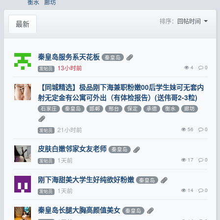
衡水
廊坊
排序：
回帖时间
最新
秦皇岛服务系天花板
秦皇岛
13小时前
4
0
发帖员
【同城精选】极品刚下海兼职粉嫩00后学生妹可无套内
射无定金有公寓可外出（有体检报告）(送伟哥2-3粒)
石家庄
秦皇岛
邯郸
邢台
保定
承德
衡水
廊坊
21小时前
56
0
发帖员
皮肤白嫩邻家女友老师
秦皇岛
1天前
17
0
发帖员
刚下海甜美大学生好纯欲好粉嫩
秦皇岛
1天前
14
0
发帖员
秦皇岛长腿大胸高颜值美女
秦皇岛