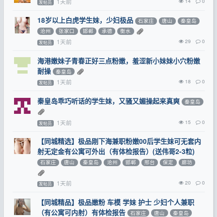
1天前
14
0
发帖员
18岁以上白虎学生妹，少妇极品
石家庄
唐山
秦皇岛
沧州
张家口
邯郸
承德
衡水
1天前
29
0
发帖员
海港嫩妹子青春正好三点粉嫩，羞涩新小妹妹小穴粉嫩
耐操
秦皇岛
1天前
18
0
发帖员
秦皇岛乖巧听话的学生妹，又骚又媚操起来真爽
秦皇岛
1天前
15
0
发帖员
【同城精选】极品刚下海兼职粉嫩00后学生妹可无套内
射无定金有公寓可外出（有体检报告）(送伟哥2-3粒)
石家庄
唐山
秦皇岛
沧州
邯郸
邢台
保定
廊坊
1天前
20
0
发帖员
【同城精品】极品嫩粉 车模 学妹 护士 少妇个人兼职
（有公寓可内射）有体检报告
石家庄
唐山
秦皇岛